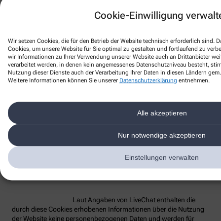
Cookie-Einwilligung verwalt
Bezeichnung des
Funktion
Anbieter
Laufzeit
Dienstes
Wir setzen Cookies, die für den Betrieb der Website technisch erforderlich sind.
lc_cid
Customer ID
LiveChat
2 Jahre
Cookies, um unsere Website für Sie optimal zu gestalten und fortlaufend zu ver
wir Informationen zu Ihrer Verwendung unserer Website auch an Drittanbieter wei
Customer
lc_cst
LiveChat
2 Jahre
verarbeitet werden, in denen kein angemessenes Datenschutzniveau besteht, stimm
Secure Token
Nutzung dieser Dienste auch der Verarbeitung Ihrer Daten in diesen Ländern gem. 
Technisches
Weitere Informationen können Sie unserer
Datenschutzerklärung
entnehmen.
Hilfs-Cookie,
rüft beim
Redirect die
Alle akzeptieren
OAuth-
oauth_redirect_detector
LiveChat
2 Jahre
Anmeldung
(z.B. bei Single
Nur notwendige akzeptieren
Sign-On oder
Einbindung in
Einstellungen verwalten
Partnerportale)
Laut Angaben von LiveChat enthalten die
durch diese Cookies erhobenen Informationen über die Nutzung
der Website keine personenbezogenen Daten und werden für