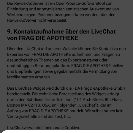
Der Revive-AdServer ist ein Open-Source-Softwaretool zur
Einbindung und anonymisierten statistischen Auswertung von
Werbeanzeigen. Personenbezogene Daten werden über den
Revive-AdServer nicht verarbeitet.
9.
Kontaktaufnahme über den LiveChat
von FRAG DIE APOTHEKE
Über den LiveChat auf unserer Website können Sie Kontakt zu den
Experten von FRAG DIE APOTHEKE aufnehmen und Fragen zu
gesundheitlichen Themen an das Expertennetzwerk der
unabhängigen Beratungsplattform FRAG DIE APOTHEKE stellen
und Empfehlungen sowie gegebenenfalls die Vermittlung von
Medikamenten erhalten.
Das LiveChat-Widget wird durch die FDA FragDieApotheke GmbH
bereitgestellt. Die technische Bereitstellung des Widgets erfolgt
durch den Subdienstleister Text, Inc. (101 Arch Street, 8th Floor,
Boston MA 02110, USA, im Folgenden „LiveChat“), der im
Auftrag von FRAG DIE APOTHEKE handelt. Wir selbst haben kein
Vertragsverhältnis mit der Text, Inc.
LiveChat verwendet funktionale Cookies.