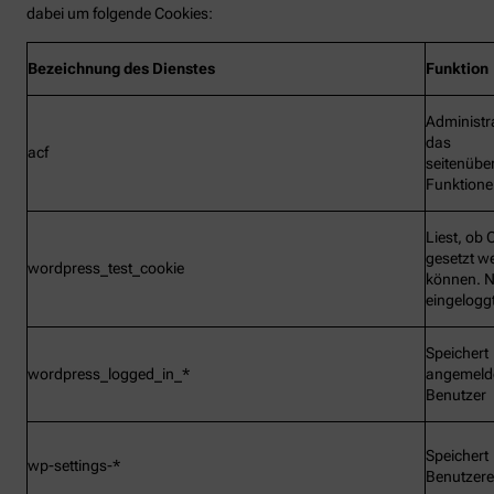
dabei um folgende Cookies:
Bezeichnung
des Dienstes
Funktion
Administr
das
acf
seitenübe
Funktionen
Liest, ob 
gesetzt w
wordpress_test_cookie
können. N
eingelogg
Speichert
wordpress_logged_in_*
angemeld
Benutzer
Speichert
wp-settings-*
Benutzere