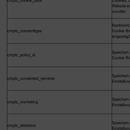
cmplz_cookie_data
Cookies, d
Website e
wurden
Bestimmt,
cmplz_consenttype
Cookie-B
angezeigt
Speichert 
cmplz_policy_id
Cookie-Ric
Speichert 
cmplz_consented_services
Einstellu
Speichert 
cmplz_marketing
Einstellu
Speichert 
cmplz_statistics
Einstellu