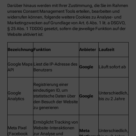
Darüber hinaus werden mit Ihrer Zustimmung, die Sie im Rahmen
unseres Consent Management Tools erteilen, bearbeiten und
widerrufen können, folgende weitere Cookies zu Analyse- und
Marketingzwecken auf Grundlage von Art. 6 Abs. 1 lit. a DSGVO,
§ 25 Abs. 1 TDDDG gesetzt, sofern die jeweilige Funktion auf der
Website aktiviert ist:
Bezeichnung
Funktion
Anbieter
Laufzeit
Google Maps
Liest die IP-Adresse des
Google
Läuft sofort ab
API
Benutzers
Registrierung einer
eindeutigen ID, um
Google
Unterschiedlich,
statistische Daten über
Google
Analytics
bis zu 2 Jahre
den Besuch der Website
zu generieren
Ermöglicht Tracking von
Meta Pixel
Website-Interaktionen
Meta
Unterschiedlich,
(Facebook
zur Analyse und