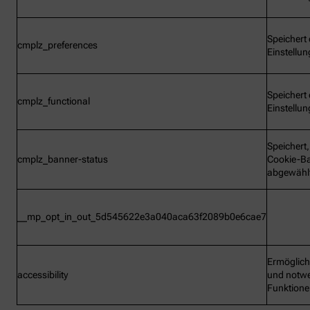
Speichert 
cmplz_preferences
Einstellu
Speichert 
cmplz_functional
Einstellu
Speichert
cmplz_banner-status
Cookie-B
abgewähl
__mp_opt_in_out_5d545622e3a040aca63f2089b0e6cae7
Ermöglic
accessibility
und notw
Funktion