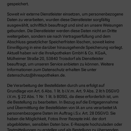
gespeichert.
Soweit wir externe Dienstleister einsetzen, um personenbezogene
Daten zu verarbeiten, wurden diese Dienstleister sorgfältig
ausgewählt, schriftlich beauftragt und sind an unsere Weisungen
gebunden. Die Dienstleister werden diese Daten nicht an Dritte
weitergeben, sondern sie nach Vertragserfüllung und dem
Abschluss gesetzlicher Speicherfristen löschen, soweit keine
Einwilligung in eine darüber hinausgehende Speicherung vorliegt.
Aktuell haben wir die IhreApotheken GmbH & Co. KGaA,
Mülheimer Straße 20, 53840 Troisdorf als Dienstleister
beauftragt, um unseren Service anbieten zu können. Weitere
Informationen zum Datenschutz erhalten Sie unter
datenschutz@ihreapotheken.de.
Die Verarbeitung der Bestelldaten durch uns erfolgt auf
Grundlage von Art. 6 Abs. 1 lit. b i.V.m. Art. 9 Abs. 2 lit h DSGVO
i.V.m. § 22 Abs. 1 Nr. 1 lit. b BDSG, da diese erforderlich ist, um
die Bestellung zu bearbeiten. In Bezug auf die Entgegennahme
und Übermittlung der Bestelldaten von IA an uns verarbeitet IA
personenbezogene Daten im Auftrag i.S.v. Art. 28 DSGVO. Sie
haben die Möglichkeit, Fotos Ihrer Rezepte inkl. der dort
abgebildeten, sensiblen Daten bzw. E-Rezepte hochzuladen oder
Textmitteilungen zu erstellen und als Bestellung zu übersenden.