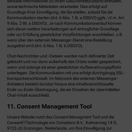
sensible Informationen zu Ihrem Gesundheitszustand enthalten,
sowie technische Metadaten verarbeitet. Dies erfolgt auf
Grundlage Ihrer Einwilligung, die Sie erteilen, sobald Sie die
Kommunikation starten (Art. 6 Abs. 1 lit. a DSGVO ggfs. i.V.m. Art.
9 Abs. 2 litl. a DSGVO). Je nach Kommunikationsverlauf können
sich daran weitere Verarbeitungen auf vertraglicher Grundlage
oder zur Erfüllung gesetzlicher Verpflichtungen anschließen. z.B.
wenn über den externen Messenger-Dienst eine Bestellung
ausgelöst wird (Art. 6 Abs. 1 lit. b DSGVO).
Chat-Nachrichten und -Dateien werden nach definierter Zeit
gelöscht und nur dann außerhalb des CHats weiter gespeichert,
wenn und solange sie einer gesetzlichen Aufbewahrungspflicht
unterliegen. Die Kommunikation mit uns erfolgt durchgängig SSL-
transportverschlüsselt. Im Netzwerk des externen Messenger-
Anbieters besteht darüber hinaus eine inhaltsverschlüsselte
Ende-zu-Ende-Übertragung, die ein Einsehen der übermittelten
Chat-Inhalt ausschließt.
11. Consent Management Tool
Unsere Website nutzt das Consent Managment Tool und die
ConsentTechnologie von Complianz B.V., Kalmarweg 14-5,
9723 JG Groningen, Niederlande, um Ihre Einwilligung zur