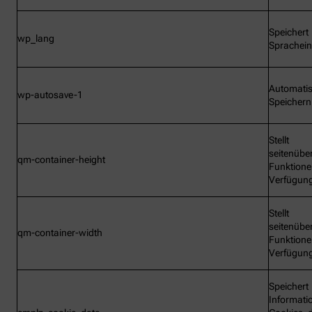
Speichert
wp_lang
Sprachein
Automati
wp-autosave-1
Speichern
Stellt
seitenübe
qm-container-height
Funktione
Verfügun
Stellt
seitenübe
qm-container-width
Funktione
Verfügun
Speichert
Informati